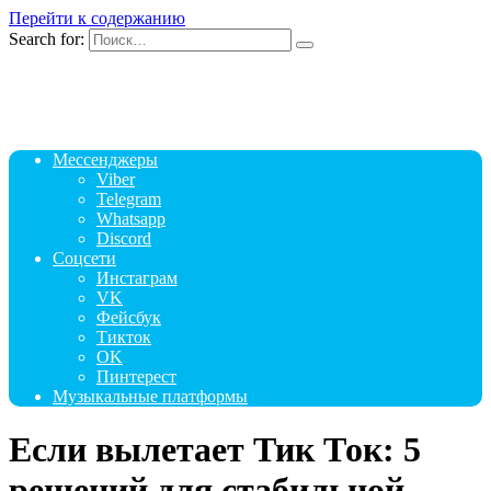
Перейти к содержанию
Search for:
Мессенджеры
Viber
Telegram
Whatsapp
Discord
Соцсети
Инстаграм
VK
Фейсбук
Тикток
OK
Пинтерест
Музыкальные платформы
Если вылетает Тик Ток: 5
решений для стабильной