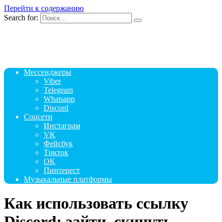
Перейти к содержанию
Search for:
Мессенджеры
Viber
Telegram
Whatsapp
Discord
Соцсети
Инстаграм
VK
Фейсбук
Тикток
OK
Пинтерест
Музыкальные платформы
Как использовать ссылку
Discord: зайти, скинуть,