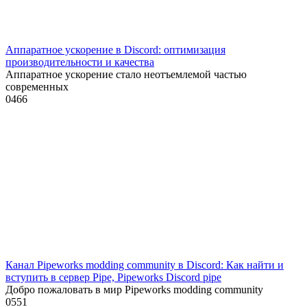
Аппаратное ускорение в Discord: оптимизация
производительности и качества
Аппаратное ускорение стало неотъемлемой частью
современных
0
466
Канал Pipeworks modding community в Discord: Как найти и
вступить в сервер Pipe, Pipeworks Discord pipe
Добро пожаловать в мир Pipeworks modding community
0
551