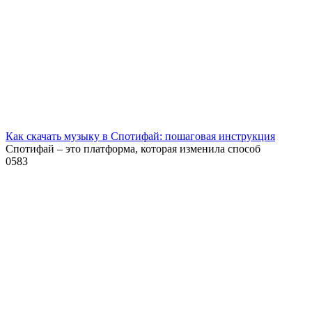
Как скачать музыку в Спотифай: пошаговая инструкция
Спотифай – это платформа, которая изменила способ
0
583