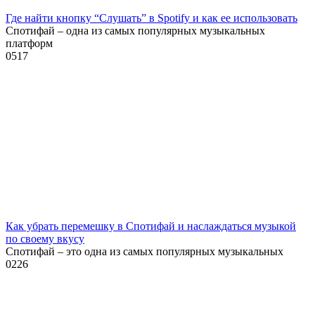
Где найти кнопку “Слушать” в Spotify и как ее использовать
Спотифай – одна из самых популярных музыкальных
платформ
0
517
Как убрать перемешку в Спотифай и наслаждаться музыкой
по своему вкусу
Спотифай – это одна из самых популярных музыкальных
0
226