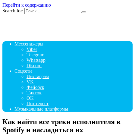
Перейти к содержанию
Search for:
Мессенджеры
Viber
Telegram
Whatsapp
Discord
Соцсети
Инстаграм
VK
Фейсбук
Тикток
OK
Пинтерест
Музыкальные платформы
Как найти все треки исполнителя в
Spotify и насладиться их