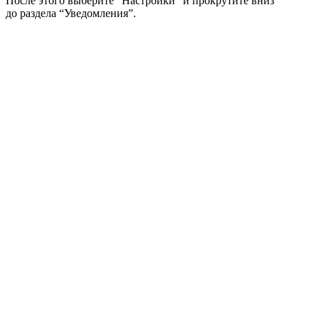
После этого выберите “Настройки” и прокрутите вниз
до раздела “Уведомления”.