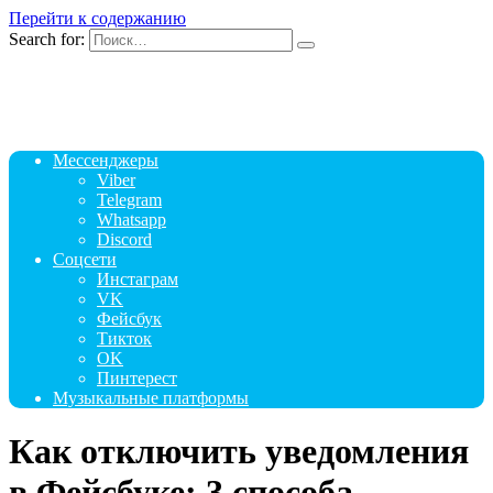
Перейти к содержанию
Search for:
Мессенджеры
Viber
Telegram
Whatsapp
Discord
Соцсети
Инстаграм
VK
Фейсбук
Тикток
OK
Пинтерест
Музыкальные платформы
Как отключить уведомления
в Фейсбуке: 3 способа