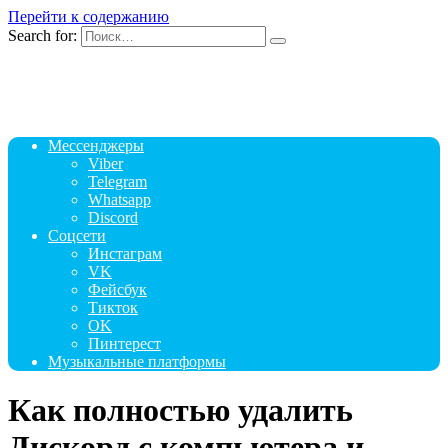
Перейти к содержанию
Search for:
Мессенджеры
Viber
Telegram
Whatsapp
Discord
Соцсети
Инстаграм
VK
Фейсбук
Тикток
OK
Пинтерест
Музыкальные платформы
Как полностью удалить
Дискорд с компьютера и