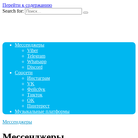
Перейти к содержанию
Search for:
Мессенджеры
Viber
Telegram
Whatsapp
Discord
Соцсети
Инстаграм
VK
Фейсбук
Тикток
OK
Пинтерест
Музыкальные платформы
Мессенджеры
Мессенджеры