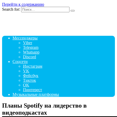
Перейти к содержанию
Search for:
Мессенджеры
Viber
Telegram
Whatsapp
Discord
Соцсети
Инстаграм
VK
Фейсбук
Тикток
OK
Пинтерест
Музыкальные платформы
Планы Spotify на лидерство в
видеоподкастах