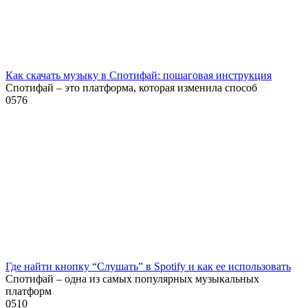
Как скачать музыку в Спотифай: пошаговая инструкция
Спотифай – это платформа, которая изменила способ
0
576
Где найти кнопку “Слушать” в Spotify и как ее использовать
Спотифай – одна из самых популярных музыкальных
платформ
0
510