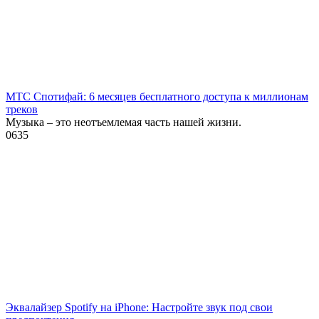
МТС Спотифай: 6 месяцев бесплатного доступа к миллионам
треков
Музыка – это неотъемлемая часть нашей жизни.
0
635
Эквалайзер Spotify на iPhone: Настройте звук под свои