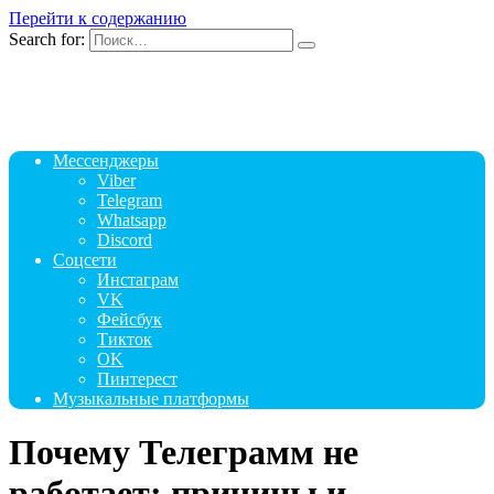
Перейти к содержанию
Search for:
Мессенджеры
Viber
Telegram
Whatsapp
Discord
Соцсети
Инстаграм
VK
Фейсбук
Тикток
OK
Пинтерест
Музыкальные платформы
Почему Телеграмм не
работает: причины и