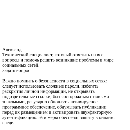
Александ
Технический специалист, готовый ответить на все
вопросы и помочь решить возникшие проблемы в мире
социальных сетей.
Задать вопрос
Важно помнить о безопасности в социальных сетях:
следует использовать сложные пароли, избегать
раскрытия личной информации, не открывать
подозрительные ссылки, быть осторожным с новыми
знакомыми, регулярно обновлять антивирусное
программное обеспечение, обдумывать публикации
перед их размещением и активировать двухфакторную
аутентификацию. Эти меры обеспечат защиту в онлайн-
среде.