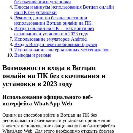
без скачивания и установки
Плюсы и минусы использования Вотцап онлайн
на ПК без установки
Рекомендации по безопасности при
использовании Вотцап онлайн на ПК
Ватцап онлайн на ПК — как войти без
скачивания и установки в 2023 году
Использование эмуляторов Android
Вход в Вотцап через мобильный браузер
Использование альтернативных мессенджеров
Выводы и резюме
Возможности входа в Вотцап
онлайн на ПК без скачивания и
установки в 2023 году
Использование официального веб-
интерфейса WhatsApp Web
Одним из способов войти в Вотцап на ПК без
необходимости скачивания и установки приложения
является использование официального веб-интерфейса
WhatsApp Web. Для этого необходимо открыть браузер