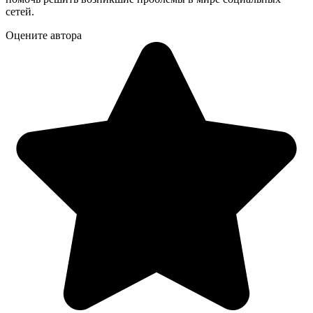
сетей.
Оцените автора