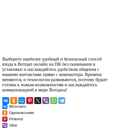
Выберите наиболее удобный и безопасный способ
входа в Вотцап онлайн на ПК без скачивания и
установки и наслаждайтесь удобством общения с
вашими контактами прямо с компьютера. Времена
меняются, и технологии развиваются, поэтому будьте
готовы к новым возможностям и наслаждайтесь
коммуникацией в мире Вотцапа!
ВКонтакте
Одноклассники
Pinterest
Viber