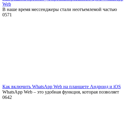
Web
В наше время мессенджеры стали неотъемлемой частью
0
571
Как включить WhatsApp Web на планшете Андроид и iOS
WhatsApp Web – это удобная функция, которая позволяет
0
642