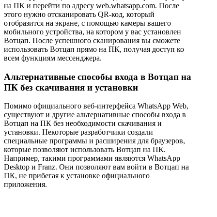
на ПК и перейти по адресу web.whatsapp.com. После
этого нужно отсканировать QR-код, который
отобразится на экране, с помощью камеры вашего
мобильного устройства, на котором у вас установлен
Вотцап. После успешного сканирования вы сможете
использовать Вотцап прямо на ПК, получая доступ ко
всем функциям мессенджера.
Альтернативные способы входа в Вотцап на
ПК без скачивания и установки
Помимо официального веб-интерфейса WhatsApp Web,
существуют и другие альтернативные способы входа в
Вотцап на ПК без необходимости скачивания и
установки. Некоторые разработчики создали
специальные программы и расширения для браузеров,
которые позволяют использовать Вотцап на ПК.
Например, такими программами являются WhatsApp
Desktop и Franz. Они позволяют вам войти в Вотцап на
ПК, не прибегая к установке официального
приложения.