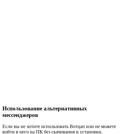
Использование альтернативных
мессенджеров
Если вы не хотите использовать Вотцап или не можете
войти в него на ПК без скачивания и установки,