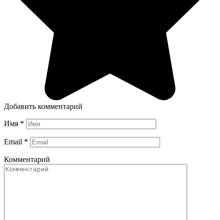
Добавить комментарий
Имя
*
Email
*
Комментарий