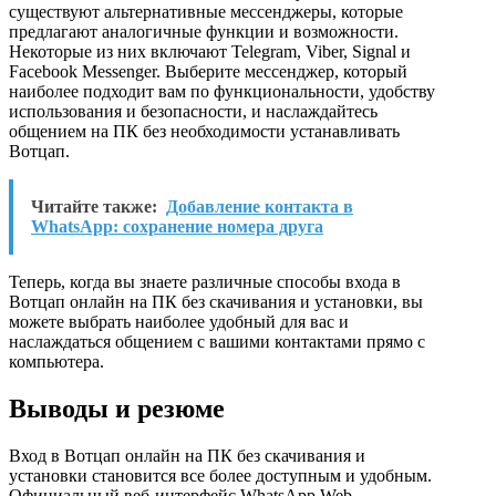
существуют альтернативные мессенджеры, которые
предлагают аналогичные функции и возможности.
Некоторые из них включают Telegram, Viber, Signal и
Facebook Messenger. Выберите мессенджер, который
наиболее подходит вам по функциональности, удобству
использования и безопасности, и наслаждайтесь
общением на ПК без необходимости устанавливать
Вотцап.
Читайте также:
Добавление контакта в
WhatsApp: сохранение номера друга
Теперь, когда вы знаете различные способы входа в
Вотцап онлайн на ПК без скачивания и установки, вы
можете выбрать наиболее удобный для вас и
наслаждаться общением с вашими контактами прямо с
компьютера.
Выводы и резюме
Вход в Вотцап онлайн на ПК без скачивания и
установки становится все более доступным и удобным.
Официальный веб-интерфейс WhatsApp Web,