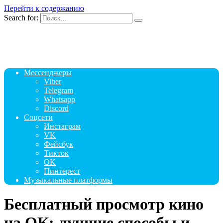
Перейти к содержанию
Search for:
Мессенджеры
Viber
Telegram
Whatsapp
Discord
Соцсети
Инстаграм
VK
Фейсбук
Тикток
OK
Пинтерест
Музыкальные платформы
Бесплатный просмотр кино
на ОК: лучшие способы и