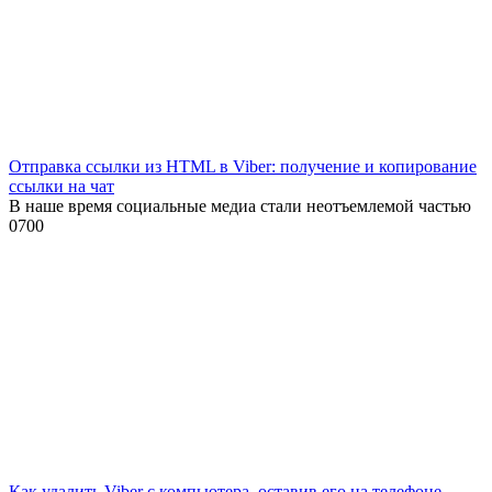
Отправка ссылки из HTML в Viber: получение и копирование
ссылки на чат
В наше время социальные медиа стали неотъемлемой частью
0
700
Как удалить Viber с компьютера, оставив его на телефоне