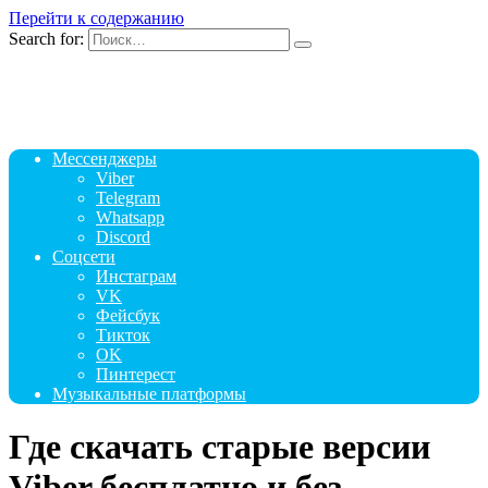
Перейти к содержанию
Search for:
Мессенджеры
Viber
Telegram
Whatsapp
Discord
Соцсети
Инстаграм
VK
Фейсбук
Тикток
OK
Пинтерест
Музыкальные платформы
Где скачать старые версии
Viber бесплатно и без