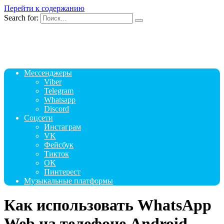
Перейти к содержанию
Search for:
Мессенджеры
Viber
Telegram
Whatsapp
Discord
Соцсети
Инстаграм
VK
Фейсбук
Тикток
OK
Пинтерест
Музыкальные платформы
Как использовать WhatsApp
Web на телефоне Android