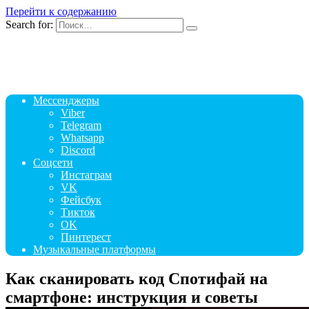
Перейти к содержанию
Search for:
Мессенджеры
Viber
Telegram
Whatsapp
Discord
Соцсети
Инстаграм
VK
Фейсбук
Тикток
OK
Пинтерест
Музыкальные платформы
Как сканировать код Спотифай на
смартфоне: инструкция и советы