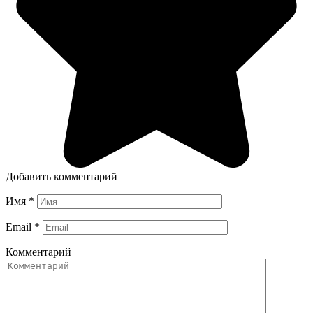
Добавить комментарий
Имя
*
Email
*
Комментарий