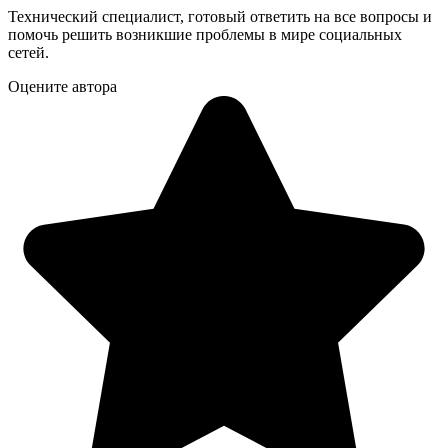
Технический специалист, готовый ответить на все вопросы и
помочь решить возникшие проблемы в мире социальных
сетей.
Оцените автора