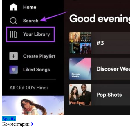
Spotify
Комментарии
0