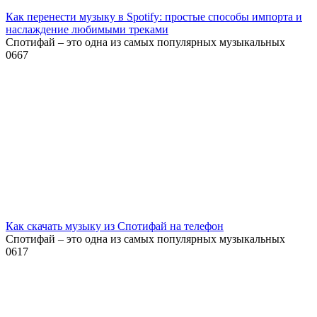
Как перенести музыку в Spotify: простые способы импорта и
наслаждение любимыми треками
Спотифай – это одна из самых популярных музыкальных
0
667
Как скачать музыку из Спотифай на телефон
Спотифай – это одна из самых популярных музыкальных
0
617