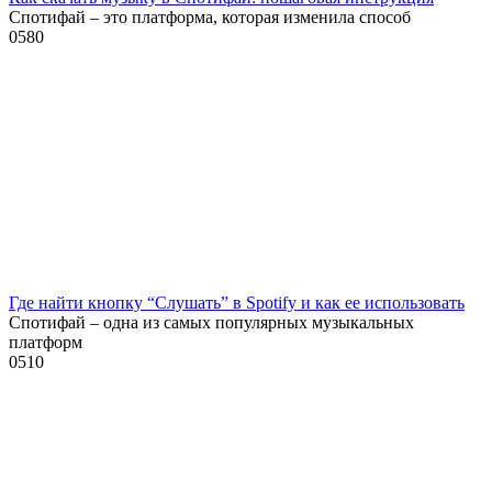
Спотифай – это платформа, которая изменила способ
0
580
Где найти кнопку “Слушать” в Spotify и как ее использовать
Спотифай – одна из самых популярных музыкальных
платформ
0
510