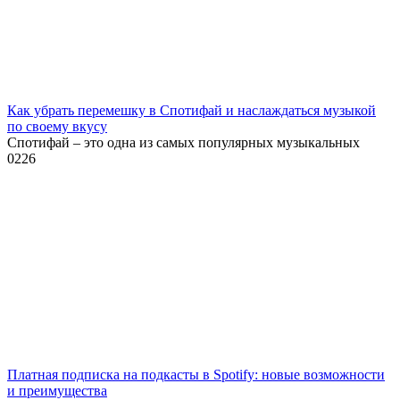
Как убрать перемешку в Спотифай и наслаждаться музыкой
по своему вкусу
Спотифай – это одна из самых популярных музыкальных
0
226
Платная подписка на подкасты в Spotify: новые возможности
и преимущества