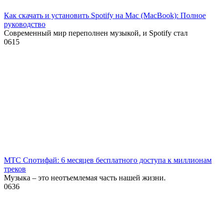
Как скачать и установить Spotify на Mac (MacBook): Полное
руководство
Современный мир переполнен музыкой, и Spotify стал
0
615
МТС Спотифай: 6 месяцев бесплатного доступа к миллионам
треков
Музыка – это неотъемлемая часть нашей жизни.
0
636