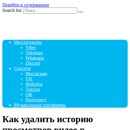
Перейти к содержанию
Search for:
Мессенджеры
Viber
Telegram
Whatsapp
Discord
Соцсети
Инстаграм
VK
Фейсбук
Тикток
OK
Пинтерест
Музыкальные платформы
Как удалить историю
просмотров видео в