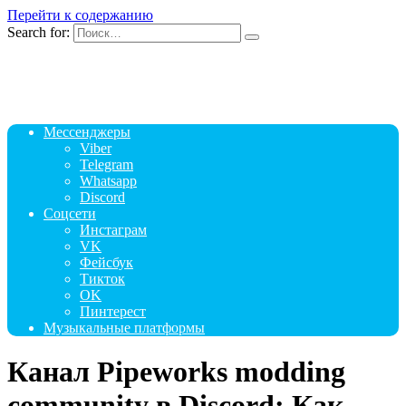
Перейти к содержанию
Search for:
Мессенджеры
Viber
Telegram
Whatsapp
Discord
Соцсети
Инстаграм
VK
Фейсбук
Тикток
OK
Пинтерест
Музыкальные платформы
Канал Pipeworks modding
community в Discord: Как