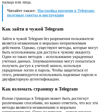
пальца или лица.
Читайте также:
Настройка времени в Telegram:
полезные советы и инструкции
Как зайти в чужой Telegram
Зайти в чужой Telegram без разрешения пользователя
является незаконным и морально неприемлемым
действием. Однако, существуют методы, которые могут
быть использованы для доступа к чужому аккаунту.
Один из таких методов – использование украденных
учетных данных. Злоумышленники могут попытаться
получить доступ к учетной записи, используя
украденные логин и пароль. Чтобы защититься от
этого, рекомендуется использовать надежные пароли и
двухфакторную аутентификацию.
Как взломать страницу в Telegram
Взлом страницы в Telegram может быть достигнут
различными способами, но важно отметить, что все эти
методы являются незаконными и морально
неприемлемыми. Один из методов – использование