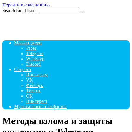
Перейти к содержанию
Search for:
Мессенджеры
Viber
Telegram
Whatsapp
Discord
Соцсети
Инстаграм
VK
Фейсбук
Тикток
OK
Пинтерест
Музыкальные платформы
Методы взлома и защиты
аккаунтов в Telegram