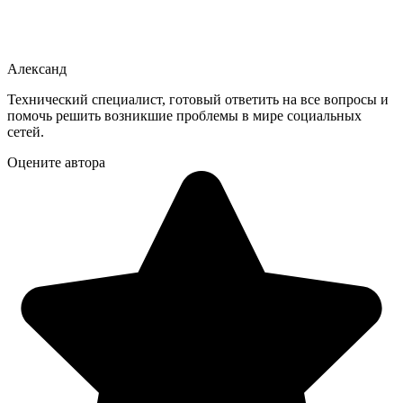
Александ
Технический специалист, готовый ответить на все вопросы и
помочь решить возникшие проблемы в мире социальных
сетей.
Оцените автора