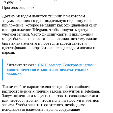
17.65%
Проголосовало:
68
Другим методом является фишинг, при котором
злоумышленник создает поддельную страницу или
приложение, которое выглядит как официальный сайт
или приложение Telegram, чтобы получить доступ к
учетной записи. Часто фишинг-сайты и приложения
могут быть очень похожи на оригинал, поэтому важно
быть внимательным и проверять адреса сайтов и
идентификацию разработчика перед вводом логина и
пароля.
Читайте также:
СМС бомбер Телеграмм: спам,
мошенничество и защита от нежелательных
звонков
Также слабые пароли являются одной из наиболее
распространенных причин взлома аккаунтов в Telegram.
Злоумышленники могут использовать словарные атаки
или перебор паролей, чтобы получить доступ к учетной
записи. Чтобы защититься от этого, необходимо
использовать надежные пароли, содержащие