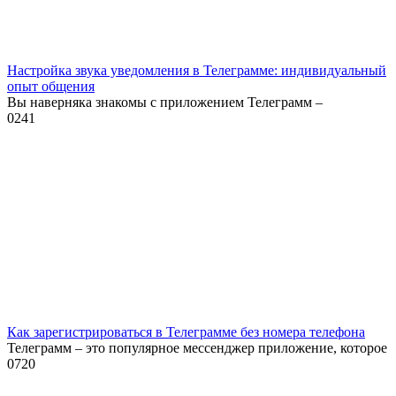
Настройка звука уведомления в Телеграмме: индивидуальный
опыт общения
Вы наверняка знакомы с приложением Телеграмм –
0
241
Как зарегистрироваться в Телеграмме без номера телефона
Телеграмм – это популярное мессенджер приложение, которое
0
720