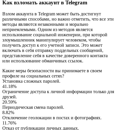
Как взломать аккаунт в Telegram
Взлом аккаунта в Telegram может быть достигнут
различными способами, но важно отметить, что все эти
методы являются незаконными и морально
неприемлемыми. Одним из методов является
использование социальной инженерии, при которой
злоумышленник манипулирует человеком, чтобы
получить доступ к его учетной записи. Это может
включать в себя отправку поддельных сообщений,
представление себя в качестве доверенного контакта
или использование обманчивых ссылок.
Какие меры безопасности вы принимаете в своем
профиле на социальных сетях?
Установка сложных паролей.
41.18%
Ограничение доступа к личной информации только для
друзей.
20.59%
Периодическая смена паролей.
8.82%
Отключение геолокации в постах и фотографиях.
11.76%
Отказ от публикации личных данных.