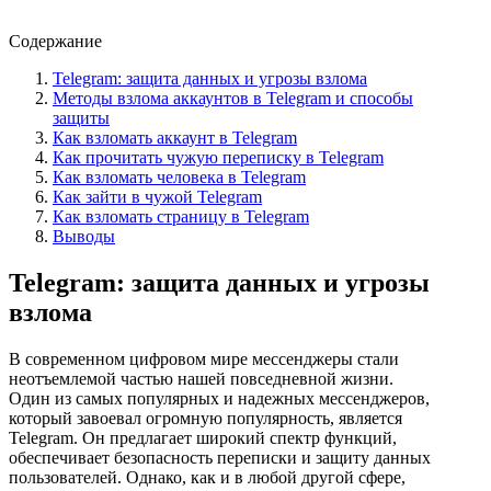
Содержание
Telegram: защита данных и угрозы взлома
Методы взлома аккаунтов в Telegram и способы
защиты
Как взломать аккаунт в Telegram
Как прочитать чужую переписку в Telegram
Как взломать человека в Telegram
Как зайти в чужой Telegram
Как взломать страницу в Telegram
Выводы
Telegram: защита данных и угрозы
взлома
В современном цифровом мире мессенджеры стали
неотъемлемой частью нашей повседневной жизни.
Один из самых популярных и надежных мессенджеров,
который завоевал огромную популярность, является
Telegram. Он предлагает широкий спектр функций,
обеспечивает безопасность переписки и защиту данных
пользователей. Однако, как и в любой другой сфере,