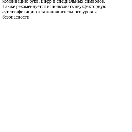
комбинацию букв, цифр и специальных символов.
Также рекомендуется использовать двухфакторную
аутентификацию для дополнительного уровня
безопасности.