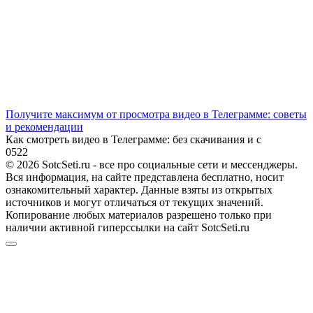
Получите максимум от просмотра видео в Телеграмме: советы
и рекомендации
Как смотреть видео в Телеграмме: без скачивания и с
0
522
© 2026 SotcSeti.ru - все про социальные сети и мессенджеры.
Вся информация, на сайте представлена бесплатно, носит
ознакомительный характер. Данные взяты из открытых
источников и могут отличаться от текущих значений.
Копирование любых материалов разрешено только при
наличии активной гиперссылки на сайт SotcSeti.ru