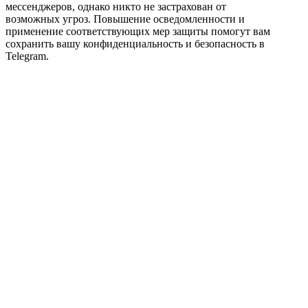
мессенджеров, однако никто не застрахован от
возможных угроз. Повышение осведомленности и
применение соответствующих мер защиты помогут вам
сохранить вашу конфиденциальность и безопасность в
Telegram.