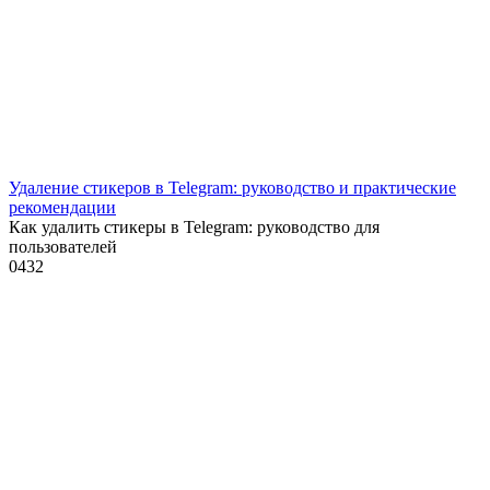
Удаление стикеров в Telegram: руководство и практические
рекомендации
Как удалить стикеры в Telegram: руководство для
пользователей
0
432