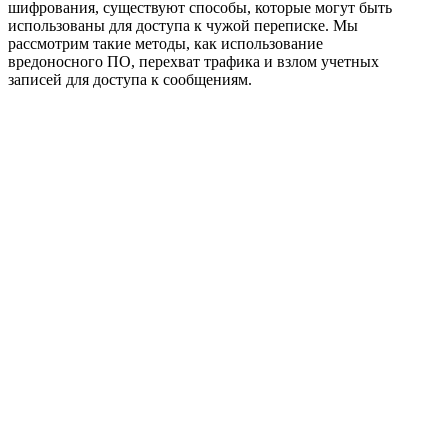
шифрования, существуют способы, которые могут быть
использованы для доступа к чужой переписке. Мы
рассмотрим такие методы, как использование
вредоносного ПО, перехват трафика и взлом учетных
записей для доступа к сообщениям.