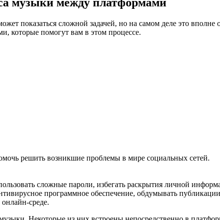
са музыки между платформами
ет показаться сложной задачей, но на самом деле это вполне о
и, которые помогут вам в этом процессе.
помочь решить возникшие проблемы в мире социальных сетей.
спользовать сложные пароли, избегать раскрытия личной информ
нтивирусное программное обеспечение, обдумывать публикации
 онлайн-среде.
 музыки. Некоторые из них встроены непосредственно в платформ