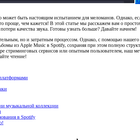
Ap
 может быть настоящим испытанием для меломанов. Однако, если
– это проще, чем кажется! В этой статье мы расскажем вам о прос
потери качества звука. Готовы узнать больше? Давайте начнем!
ельным, но и затратным процессом. Однако, с помощью нашего 
бомы из Apple Music в Spotify, сохраняя при этом полную стру
ире стриминговых сервисов или опытным пользователем, наш мето
айте чтение!
 платформами
ыки
ции музыкальной коллекции
и
вания в Spotify
о!