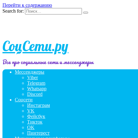
Перейти к содержанию
Search for:
СоцСети.ру
Все про социальные сети и мессенджеры
Мессенджеры
Viber
Telegram
Whatsapp
Discord
Соцсети
Инстаграм
VK
Фейсбук
Тикток
OK
Пинтерест