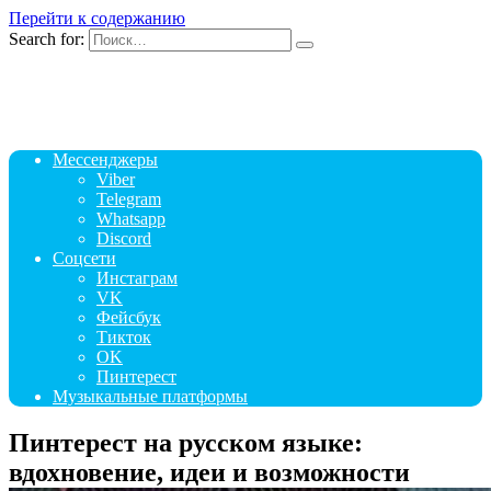
Перейти к содержанию
Search for:
Мессенджеры
Viber
Telegram
Whatsapp
Discord
Соцсети
Инстаграм
VK
Фейсбук
Тикток
OK
Пинтерест
Музыкальные платформы
Пинтерест на русском языке:
вдохновение, идеи и возможности