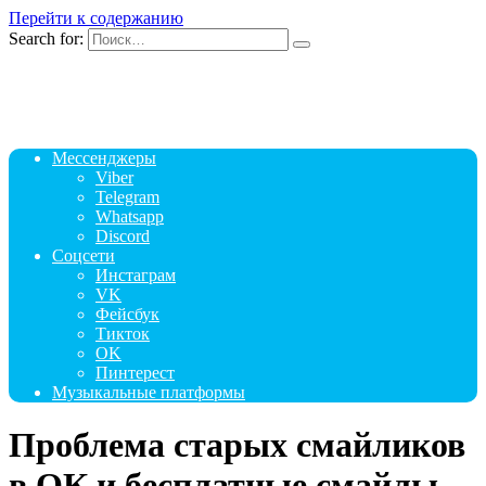
Перейти к содержанию
Search for:
Мессенджеры
Viber
Telegram
Whatsapp
Discord
Соцсети
Инстаграм
VK
Фейсбук
Тикток
OK
Пинтерест
Музыкальные платформы
Проблема старых смайликов
в ОК и бесплатные смайлы