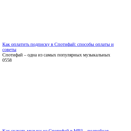
Как оплатить подписку в Спотифай: способы оплаты и
советы
Спотифай – одна из самых популярных музыкальных
0
558
Как скачать музыку из Спотифай в MP3 – подробная