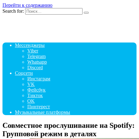
Перейти к содержанию
Search for:
Мессенджеры
Viber
Telegram
Whatsapp
Discord
Соцсети
Инстаграм
VK
Фейсбук
Тикток
OK
Пинтерест
Музыкальные платформы
Совместное прослушивание на Spotify:
Групповой режим в деталях