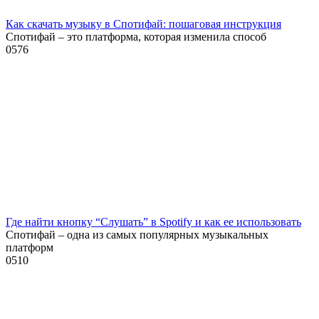
Как скачать музыку в Спотифай: пошаговая инструкция
Спотифай – это платформа, которая изменила способ
0
576
Где найти кнопку “Слушать” в Spotify и как ее использовать
Спотифай – одна из самых популярных музыкальных
платформ
0
510