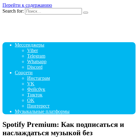
Перейти к содержанию
Search for:
Мессенджеры
Viber
Telegram
Whatsapp
Discord
Соцсети
Инстаграм
VK
Фейсбук
Тикток
OK
Пинтерест
Музыкальные платформы
Spotify Premium: Как подписаться и
наслаждаться музыкой без