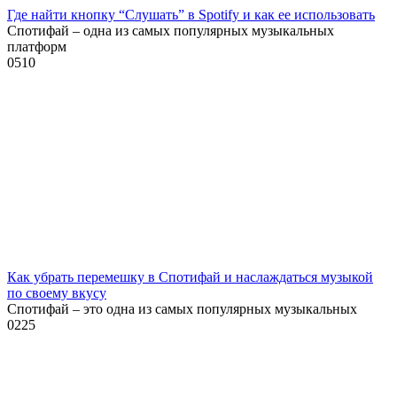
Где найти кнопку “Слушать” в Spotify и как ее использовать
Спотифай – одна из самых популярных музыкальных
платформ
0
510
Как убрать перемешку в Спотифай и наслаждаться музыкой
по своему вкусу
Спотифай – это одна из самых популярных музыкальных
0
225