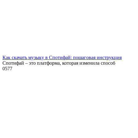
Как скачать музыку в Спотифай: пошаговая инструкция
Спотифай – это платформа, которая изменила способ
0
577