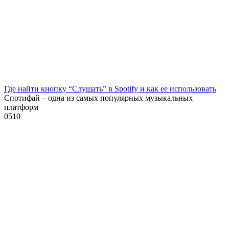
Где найти кнопку “Слушать” в Spotify и как ее использовать
Спотифай – одна из самых популярных музыкальных
платформ
0
510