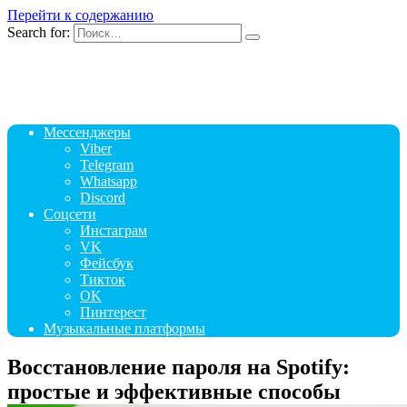
Перейти к содержанию
Search for:
Мессенджеры
Viber
Telegram
Whatsapp
Discord
Соцсети
Инстаграм
VK
Фейсбук
Тикток
OK
Пинтерест
Музыкальные платформы
Восстановление пароля на Spotify:
простые и эффективные способы