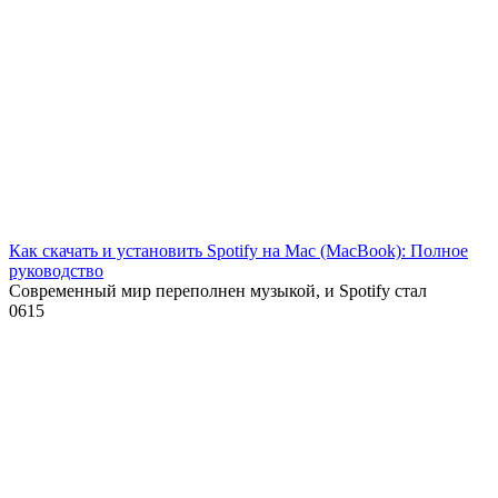
Как скачать и установить Spotify на Mac (MacBook): Полное
руководство
Современный мир переполнен музыкой, и Spotify стал
0
615