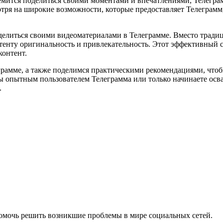
емится поделиться своими моментами и впечатлениями, Телегра
тря на широкие возможности, которые предоставляет Телеграмм,
 делиться своими видеоматериалами в Телеграмме. Вместо тради
нтенту оригинальность и привлекательность. Этот эффективный 
контент.
еграмме, а также поделимся практическими рекомендациями, чт
вы опытным пользователем Телеграмма или только начинаете осва
.
помочь решить возникшие проблемы в мире социальных сетей.