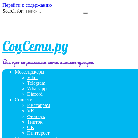
Перейти к содержанию
Search for:
СоцСети.ру
Все про социальные сети и мессенджеры
Мессенджеры
Viber
Telegram
Whatsapp
Discord
Соцсети
Инстаграм
VK
Фейсбук
Тикток
OK
Пинтерест