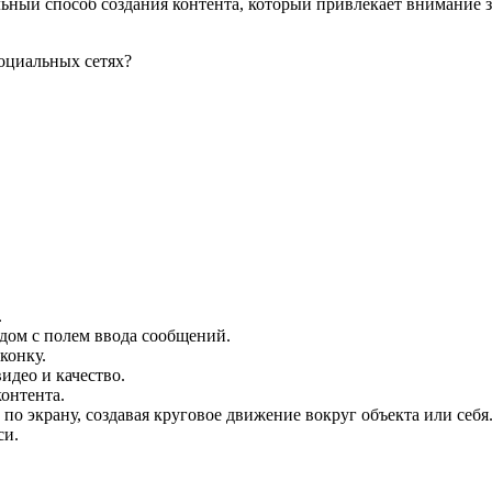
льный способ создания контента, который привлекает внимание з
оциальных сетях?
.
ядом с полем ввода сообщений.
конку.
идео и качество.
контента.
 по экрану, создавая круговое движение вокруг объекта или себя
си.