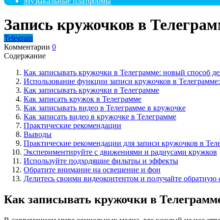
Музыкальные платформы
Запись кружочков в Телеграм
Telegram
Комментарии
0
Содержание
Как записывать кружочки в Телеграмме: новый способ де
Использование функции записи кружочков в Телеграмме:
Как записывать кружочки в Телеграмме
Как записать кружок в Телеграмме
Как записывать видео в Телеграмме в кружочке
Как записать видео в кружочке в Телеграмме
Практические рекомендации
Выводы
Практические рекомендации для записи кружочков в Тел
Экспериментируйте с движениями и радиусами кружков
Используйте подходящие фильтры и эффекты
Обратите внимание на освещение и фон
Делитесь своими видеоконтентом и получайте обратную 
Как записывать кружочки в Телеграмме