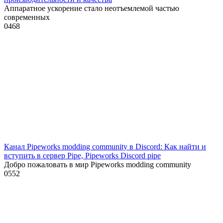
Аппаратное ускорение стало неотъемлемой частью
современных
0
468
Канал Pipeworks modding community в Discord: Как найти и
вступить в сервер Pipe, Pipeworks Discord pipe
Добро пожаловать в мир Pipeworks modding community
0
552