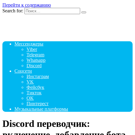
Перейти к содержанию
Search for:
Мессенджеры
Viber
Telegram
Whatsapp
Discord
Соцсети
Инстаграм
VK
Фейсбук
Тикток
OK
Пинтерест
Музыкальные платформы
Discord переводчик:
включение, добавление бота,