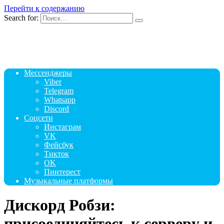
Перейти к содержанию
Search for:
Мессенджеры
Viber
Telegram
Whatsapp
Discord
Соцсети
Инстаграм
VK
Фейсбук
Тикток
OK
Пинтерест
Музыкальные платформы
Дискорд Робзи:
присоединяйтесь к серверу и