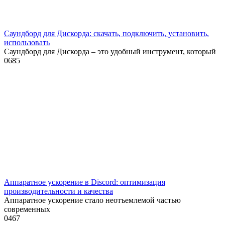
Саундборд для Дискорда: скачать, подключить, установить,
использовать
Саундборд для Дискорда – это удобный инструмент, который
0
685
Аппаратное ускорение в Discord: оптимизация
производительности и качества
Аппаратное ускорение стало неотъемлемой частью
современных
0
467