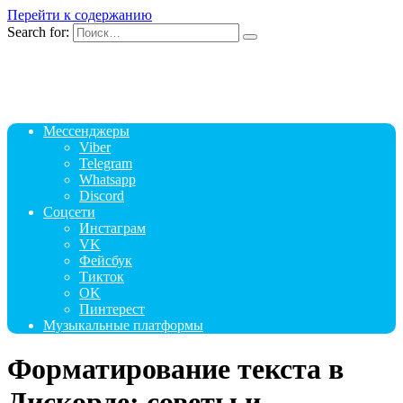
Перейти к содержанию
Search for:
Мессенджеры
Viber
Telegram
Whatsapp
Discord
Соцсети
Инстаграм
VK
Фейсбук
Тикток
OK
Пинтерест
Музыкальные платформы
Форматирование текста в
Дискорде: советы и