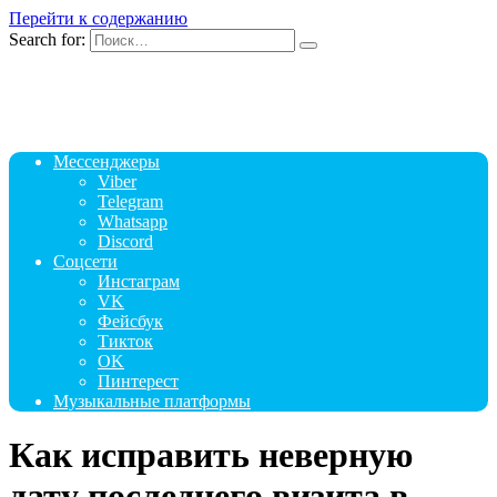
Перейти к содержанию
Search for:
Мессенджеры
Viber
Telegram
Whatsapp
Discord
Соцсети
Инстаграм
VK
Фейсбук
Тикток
OK
Пинтерест
Музыкальные платформы
Как исправить неверную
дату последнего визита в