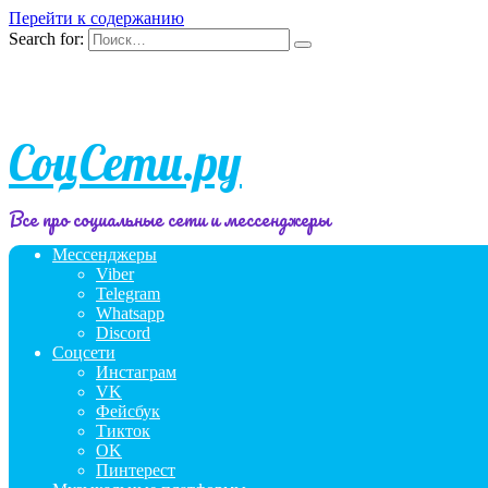
Перейти к содержанию
Search for:
СоцСети.ру
Все про социальные сети и мессенджеры
Мессенджеры
Viber
Telegram
Whatsapp
Discord
Соцсети
Инстаграм
VK
Фейсбук
Тикток
OK
Пинтерест