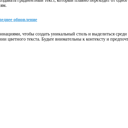
оздавать градиентный текст, который плавно переходит от одног
ям.
леднее обновление
инациями, чтобы создать уникальный стиль и выделиться среди 
ии цветного текста. Будьте внимательны к контексту и предпочт