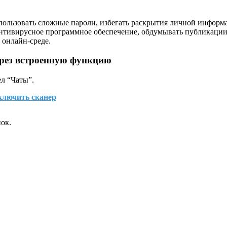
спользовать сложные пароли, избегать раскрытия личной информ
нтивирусное программное обеспечение, обдумывать публикации
 онлайн-среде.
ерез встроенную функцию
ел “Чаты”.
ключить сканер
ок.