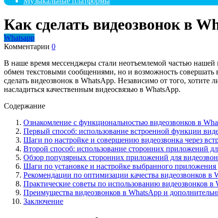
Музыкальные платформы
Как сделать видеозвонок в W
Whatsapp
Комментарии
0
В наше время мессенджеры стали неотъемлемой частью нашей 
обмен текстовыми сообщениями, но и возможность совершать в
сделать видеозвонок в WhatsApp. Независимо от того, хотите 
насладиться качественным видеосвязью в WhatsApp.
Содержание
Ознакомление с функциональностью видеозвонков в Wha
Первый способ: использование встроенной функции вид
Шаги по настройке и совершению видеозвонка через вс
Второй способ: использование сторонних приложений дл
Обзор популярных сторонних приложений для видеозвон
Шаги по установке и настройке выбранного приложения 
Рекомендации по оптимизации качества видеозвонков в 
Практические советы по использованию видеозвонков в
Преимущества видеозвонков в WhatsApp и дополнительн
Заключение