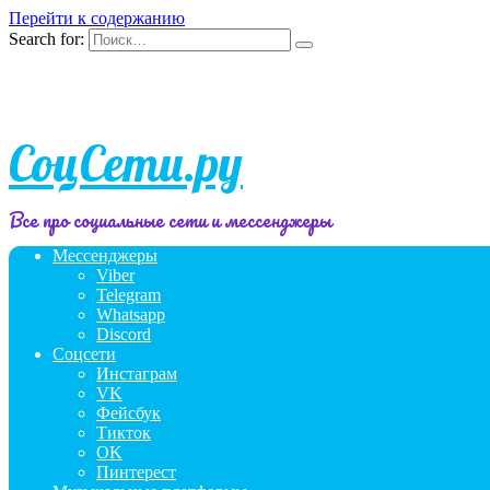
Перейти к содержанию
Search for:
СоцСети.ру
Все про социальные сети и мессенджеры
Мессенджеры
Viber
Telegram
Whatsapp
Discord
Соцсети
Инстаграм
VK
Фейсбук
Тикток
OK
Пинтерест