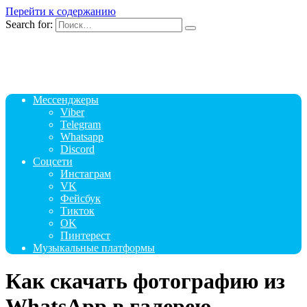
Перейти к содержанию
Search for:
Мессенджеры
Viber
Telegram
Whatsapp
Discord
Соцсети
Инстаграм
VK
Фейсбук
Тикток
OK
Пинтерест
Музыкальные платформы
Как скачать фотографию из
WhatsApp в галерею