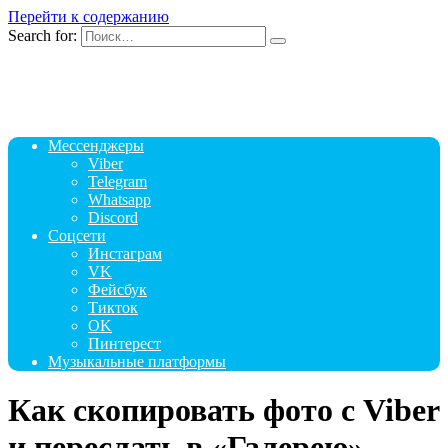
Перейти к содержанию
Search for:
Мессенджеры
Viber
Telegram
Whatsapp
Discord
Соцсети
Инстаграм
VK
Фейсбук
Тикток
OK
Пинтерест
Музыкальные платформы
Как скопировать фото с Viber
и переслать в «Галерею»