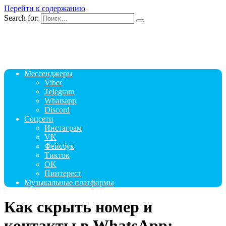
Перейти к содержанию
Search for:
Мессенджеры
Viber
Telegram
Whatsapp
Discord
Соцсети
Инстаграм
VK
Фейсбук
Тикток
OK
Пинтерест
Музыкальные платформы
Как скрыть номер и
контакты в WhatsApp: