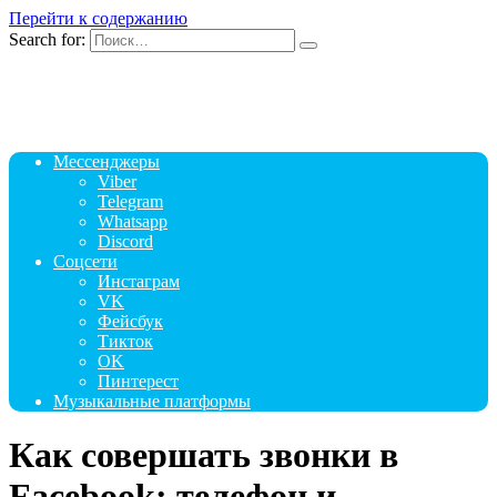
Перейти к содержанию
Search for:
Мессенджеры
Viber
Telegram
Whatsapp
Discord
Соцсети
Инстаграм
VK
Фейсбук
Тикток
OK
Пинтерест
Музыкальные платформы
Как совершать звонки в
Facebook: телефон и