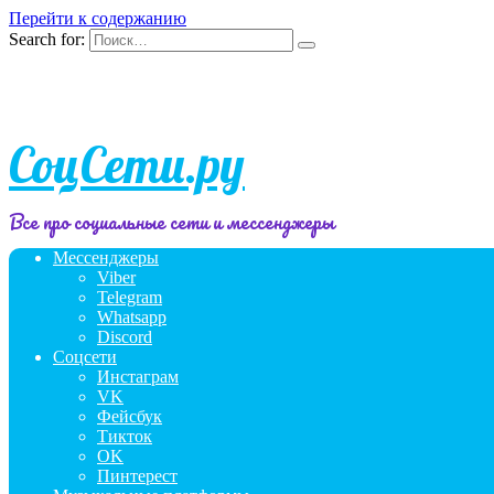
Перейти к содержанию
Search for:
СоцСети.ру
Все про социальные сети и мессенджеры
Мессенджеры
Viber
Telegram
Whatsapp
Discord
Соцсети
Инстаграм
VK
Фейсбук
Тикток
OK
Пинтерест