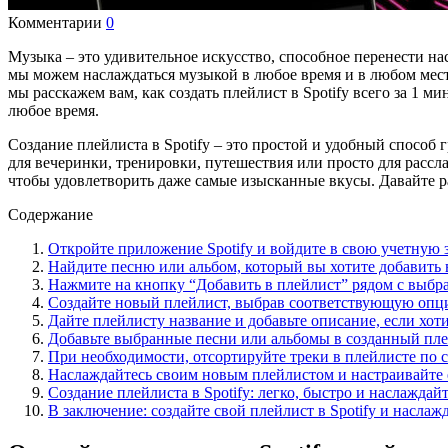
Комментарии
0
Музыка – это удивительное искусство, способное перенести на
мы можем наслаждаться музыкой в любое время и в любом мест
мы расскажем вам, как создать плейлист в Spotify всего за 1
любое время.
Создание плейлиста в Spotify – это простой и удобный спосо
для вечеринки, тренировки, путешествия или просто для рассл
чтобы удовлетворить даже самые изысканные вкусы. Давайте ра
Содержание
Откройте приложение Spotify и войдите в свою учетную 
Найдите песню или альбом, который вы хотите добавить 
Нажмите на кнопку “Добавить в плейлист” рядом с выбр
Создайте новый плейлист, выбрав соответствующую оп
Дайте плейлисту название и добавьте описание, если хот
Добавьте выбранные песни или альбомы в созданный пл
При необходимости, отсортируйте треки в плейлисте по
Наслаждайтесь своим новым плейлистом и настраивайте 
Создание плейлиста в Spotify: легко, быстро и наслаждай
В заключение: создайте свой плейлист в Spotify и наслаж