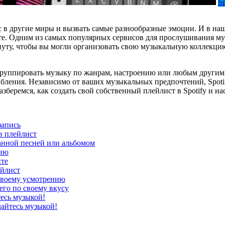
Sp
с в другие миры и вызвать самые разнообразные эмоции. И в наш
е. Одним из самых популярных сервисов для прослушивания музы
 минуту, чтобы вы могли организовать свою музыкальную коллек
б группировать музыку по жанрам, настроению или любым другим
абления. Независимо от ваших музыкальных предпочтений, Spoti
зберемся, как создать свой собственный плейлист в Spotify и на
запись
в плейлист
анной песней или альбомом
цию
ите
ейлист
 своему усмотрению
его по своему вкусу
тесь музыкой!
дайтесь музыкой!