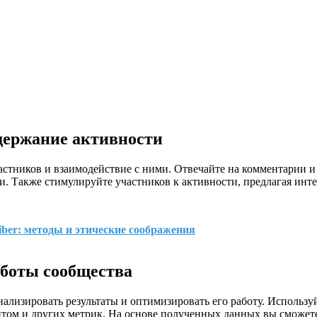
ддержание активности
стников и взаимодействие с ними. Отвечайте на комментарии и
и. Также стимулируйте участников к активности, предлагая инт
iber: методы и этические соображения
аботы сообщества
ализировать результаты и оптимизировать его работу. Использу
ентом и других метрик. На основе полученных данных вы сможе