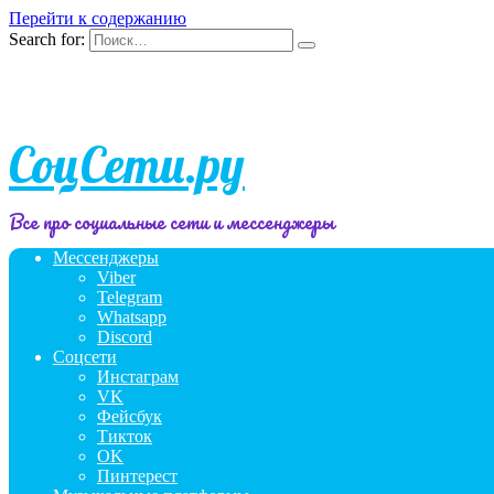
Перейти к содержанию
Search for:
СоцСети.ру
Все про социальные сети и мессенджеры
Мессенджеры
Viber
Telegram
Whatsapp
Discord
Соцсети
Инстаграм
VK
Фейсбук
Тикток
OK
Пинтерест