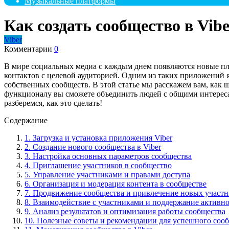
Музыкальные платформы
Как создать сообщество в Vib
Viber
Комментарии
0
В мире социальных медиа с каждым днем появляются новые пл
контактов с целевой аудиторией. Одним из таких приложений я
собственных сообществ. В этой статье мы расскажем вам, как ш
функционалу вы сможете объединить людей с общими интереса
разберемся, как это сделать!
Содержание
1. Загрузка и установка приложения Viber
2. Создание нового сообщества в Viber
3. Настройка основных параметров сообщества
4. Приглашение участников в сообщество
5. Управление участниками и правами доступа
6. Организация и модерация контента в сообществе
7. Продвижение сообщества и привлечение новых участ
8. Взаимодействие с участниками и поддержание активн
9. Анализ результатов и оптимизация работы сообщества
10. Полезные советы и рекомендации для успешного сооб