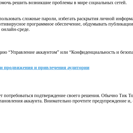
помочь решить возникшие проблемы в мире социальных сетей.
спользовать сложные пароли, избегать раскрытия личной информ
нтивирусное программное обеспечение, обдумывать публикации
 онлайн-среде.
пцию “Управление аккаунтом” или “Конфиденциальность и безопа
ии продвижения и привлечения аудитории
ет потребоваться подтверждение своего решения. Обычно Тик То
становления аккаунта. Внимательно прочтите предупреждение и,