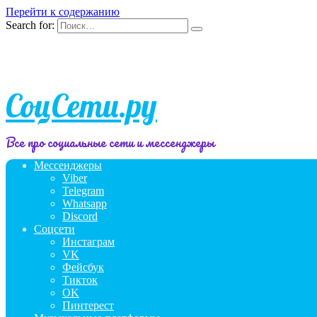
Перейти к содержанию
Search for:
СоцСети.ру
Все про социальные сети и мессенджеры
Мессенджеры
Viber
Telegram
Whatsapp
Discord
Соцсети
Инстаграм
VK
Фейсбук
Тикток
OK
Пинтерест