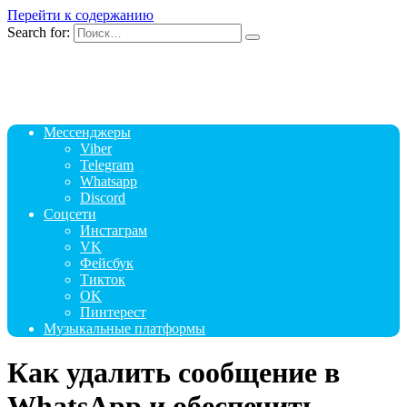
Перейти к содержанию
Search for:
Мессенджеры
Viber
Telegram
Whatsapp
Discord
Соцсети
Инстаграм
VK
Фейсбук
Тикток
OK
Пинтерест
Музыкальные платформы
Как удалить сообщение в
WhatsApp и обеспечить