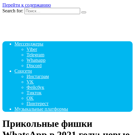
Перейти к содержанию
Search for:
Мессенджеры
Viber
Telegram
Whatsapp
Discord
Соцсети
Инстаграм
VK
Фейсбук
Тикток
OK
Пинтерест
Музыкальные платформы
Прикольные фишки
WhatsApp в 2021 году: новые