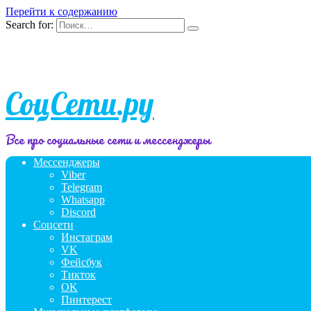
Перейти к содержанию
Search for:
СоцСети.ру
Все про социальные сети и мессенджеры
Мессенджеры
Viber
Telegram
Whatsapp
Discord
Соцсети
Инстаграм
VK
Фейсбук
Тикток
OK
Пинтерест