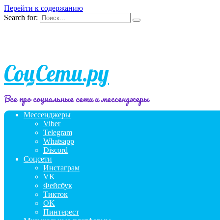
Перейти к содержанию
Search for:
СоцСети.ру
Все про социальные сети и мессенджеры
Мессенджеры
Viber
Telegram
Whatsapp
Discord
Соцсети
Инстаграм
VK
Фейсбук
Тикток
OK
Пинтерест