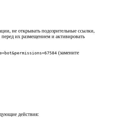
ации, не открывать подозрительные ссылки,
 перед их размещением и активировать
(замените
e=bot&permissions=67584
едующие действия: