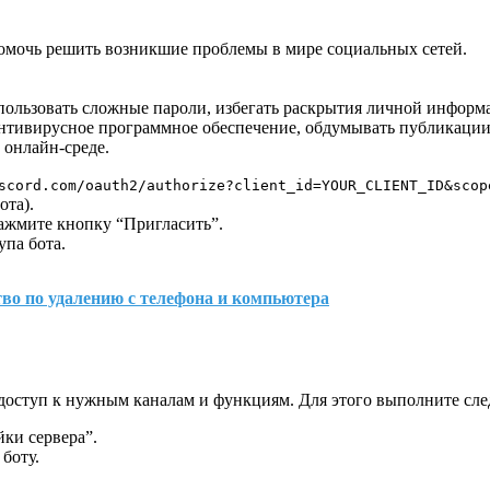
помочь решить возникшие проблемы в мире социальных сетей.
спользовать сложные пароли, избегать раскрытия личной информ
нтивирусное программное обеспечение, обдумывать публикации
 онлайн-среде.
scord.com/oauth2/authorize?client_id=YOUR_CLIENT_ID&scop
ота).
нажмите кнопку “Пригласить”.
упа бота.
тво по удалению с телефона и компьютера
 доступ к нужным каналам и функциям. Для этого выполните сл
йки сервера”.
боту.