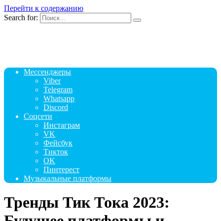
Перейти к содержанию
Search for:
Мессенджеры
Viber
Telegram
Whatsapp
Discord
Соцсети
Инстаграм
VK
Фейсбук
Тикток
OK
Пинтерест
Музыкальные платформы
Тренды Тик Тока 2023:
Будущее платформы и