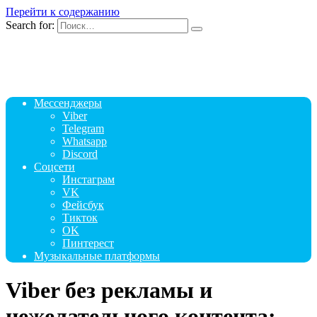
Перейти к содержанию
Search for:
Мессенджеры
Viber
Telegram
Whatsapp
Discord
Соцсети
Инстаграм
VK
Фейсбук
Тикток
OK
Пинтерест
Музыкальные платформы
Viber без рекламы и
нежелательного контента: