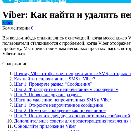
Музыкальные платформы
Viber: Как найти и удалить 
Viber
Комментарии
0
Вы когда-нибудь сталкивались с ситуацией, когда мессенджер V
пользователи сталкиваются с проблемой, когда Viber отображае
проблему. Мы предоставим вам несколько простых шагов, кото
Viber-опыте.
Содержание
Почему Viber отображает непрочитанные SMS, которых н
Как найти непрочитанные SMS в Viber?
Шаг 1: Проверьте раздел “Сообщения”
Шаг 2: Фильтруйте по непрочитанным сообщениям
Шаг 3: Проверьте другие разделы
Шаги по удалению непрочитанных SMS в Viber
Шаг 1: Откройте непрочитанное сообщение
Шаг 2: Пометьте сообщение как прочитанное
Шаг 3: Повторите для других непрочитанных сообщений
Дополнительные советы для предотвращения появления 
Обновляйте приложение Viber