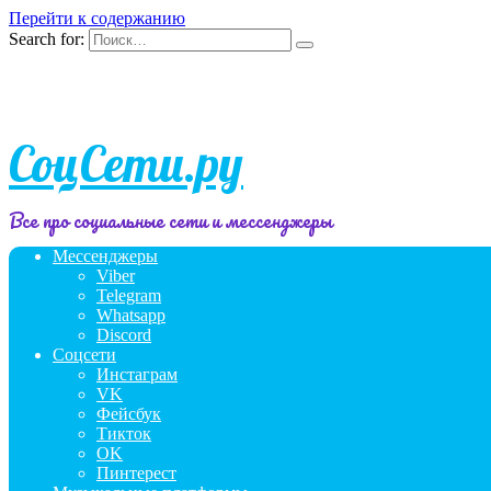
Перейти к содержанию
Search for:
СоцСети.ру
Все про социальные сети и мессенджеры
Мессенджеры
Viber
Telegram
Whatsapp
Discord
Соцсети
Инстаграм
VK
Фейсбук
Тикток
OK
Пинтерест