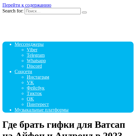
Перейти к содержанию
Search for:
Мессенджеры
Viber
Telegram
Whatsapp
Discord
Соцсети
Инстаграм
VK
Фейсбук
Тикток
OK
Пинтерест
Музыкальные платформы
Где брать гифки для Ватсап
на Айфон и Андроид в 2023