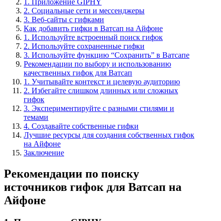
1. Приложение GIPHY
2. Социальные сети и мессенджеры
3. Веб-сайты с гифками
Как добавить гифки в Ватсап на Айфоне
1. Используйте встроенный поиск гифок
2. Используйте сохраненные гифки
3. Используйте функцию “Сохранить” в Ватсапе
Рекомендации по выбору и использованию
качественных гифок для Ватсап
1. Учитывайте контекст и целевую аудиторию
2. Избегайте слишком длинных или сложных
гифок
3. Экспериментируйте с разными стилями и
темами
4. Создавайте собственные гифки
Лучшие ресурсы для создания собственных гифок
на Айфоне
Заключение
Рекомендации по поиску
источников гифок для Ватсап на
Айфоне