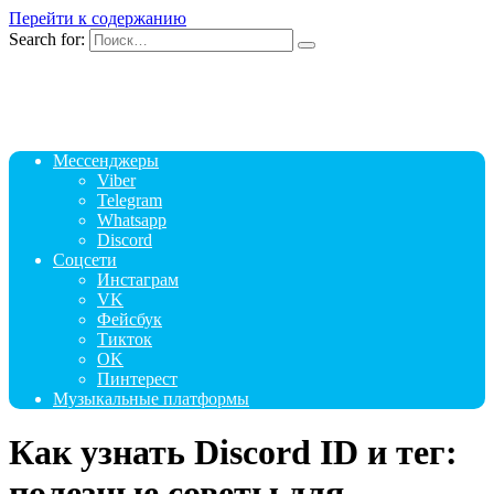
Перейти к содержанию
Search for:
Мессенджеры
Viber
Telegram
Whatsapp
Discord
Соцсети
Инстаграм
VK
Фейсбук
Тикток
OK
Пинтерест
Музыкальные платформы
Как узнать Discord ID и тег:
полезные советы для