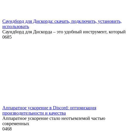
Саундборд для Дискорда: скачать, подключить, установить,
использовать
Саундборд для Дискорда – это удобный инструмент, который
0
685
Аппаратное ускорение в Discord: оптимизация
производительности и качества
Аппаратное ускорение стало неотъемлемой частью
современных
0
468