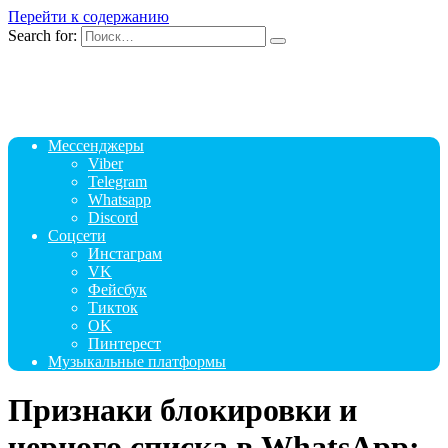
Перейти к содержанию
Search for:
Мессенджеры
Viber
Telegram
Whatsapp
Discord
Соцсети
Инстаграм
VK
Фейсбук
Тикток
OK
Пинтерест
Музыкальные платформы
Признаки блокировки и
черного списка в WhatsApp: